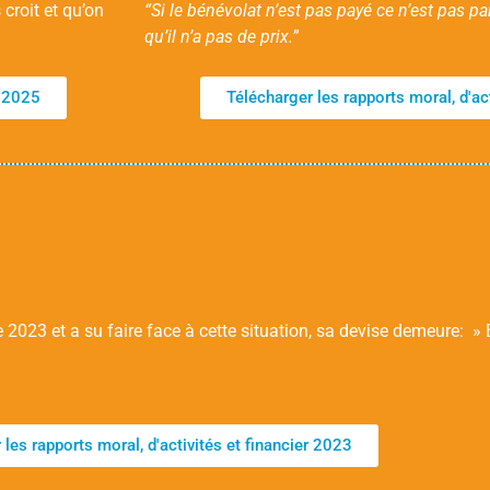
croit et qu’on
“
Si le bénévolat n’est pas payé ce n’est pas pa
qu’il n’a pas de prix.
”
r 2025
Télécharger les rapports moral, d'ac
 2023 et a su faire face à cette situation, sa devise demeure: »
 les rapports moral, d'activités et financier 2023