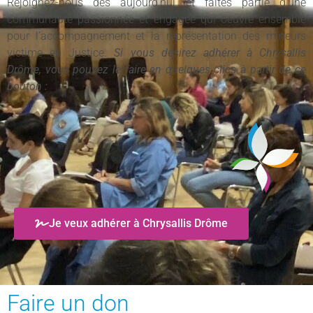
Rejoignez-nous dès aujourd’hui et faites partie d’une
communauté passionnée et engagée qui oeuvre ensemble
pour l’accompagnement et la représentation des mineurs
victime en Justice.
Si vous désirez adhérer à Chrysallis
Drôme, vous pouvez le faire en quelques clics à partir de ce
bouton :
Je veux adhérer à Chrysallis Drôme
Faire un don