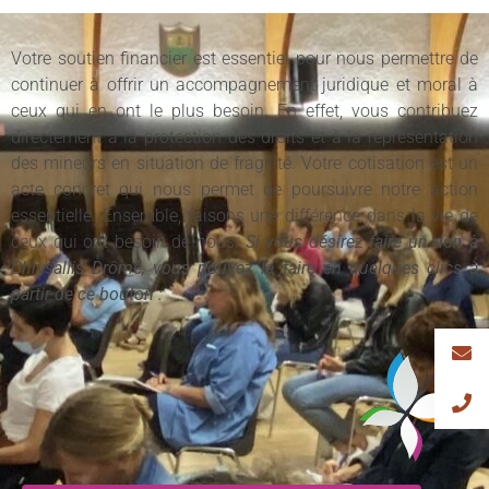
Votre soutien financier est essentiel pour nous permettre de
continuer à offrir un accompagnement juridique et moral à
ceux qui en ont le plus besoin. En effet, vous contribuez
directement à la protection des droits et à la représentation
des mineurs en situation de fragilité. Votre cotisation est un
acte concret qui nous permet de poursuivre notre action
essentielle. Ensemble, faisons une différence dans la vie de
ceux qui ont besoin de nous.
Si vous désirez faire un don à
Chrysallis Drôme, vous pouvez le faire en quelques clics à
partir de ce bouton :